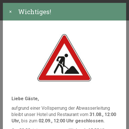
Wichtiges!
×
Hier werden Ideen
geboren.
–
In unseren hellen, modernen und stilvollen
Liebe Gäste,
Tagungsräumen kommen Menschen für
Workshops, Seminare und Konferenzen zusammen.
aufgrund einer Vollsperrung der Abwasserleitung
bleibt unser Hotel und Restaurant vom
31.08., 12:00
Ob kleine Besprechung oder mehrtägige
Uhr,
bis zum
02.09., 12:00 Uhr geschlossen.
Veranstaltung – wir bieten Ihnen den passenden