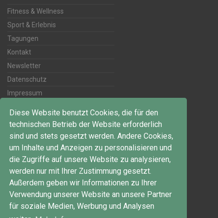
Fitness & Wellness
Sport & Erlebnis
Tagungen
Kontakt
Newsletter
Datenschutz
Impressum
Diese Website benutzt Cookies, die für den
Kontakt
technischen Betrieb der Website erforderlich
sind und stets gesetzt werden. Andere Cookies,
Telefon:
um Inhalte und Anzeigen zu personalisieren und
+49 5105 776-0
die Zugriffe auf unsere Website zu analysieren,
werden nur mit Ihrer Zustimmung gesetzt.
info(at)sporthotel-fuchsbachtal.de
Außerdem geben wir Informationen zu Ihrer
Bergstraße 54
Verwendung unserer Website an unsere Partner
30890 Barsinghausen
für soziale Medien, Werbung und Analysen