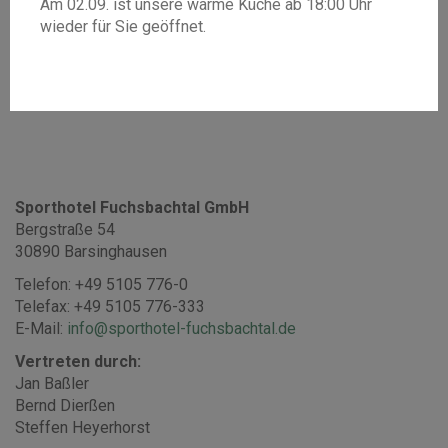
Am 02.09. ist unsere warme Küche ab 18:00 Uhr
Impressum
wieder für Sie geöffnet.
–
Sporthotel Fuchsbachtal GmbH
Bergstraße 54
30890 Barsinghausen
Telefon: +49 5105 776-0
Telefax: +49 5105 776-333
E-Mail:
info@sporthotel-fuchsbachtal.de
Vertreten durch:
Jan Baßler
Bernd Dierßen
Steffen Heyerhorst