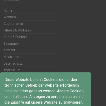
Home
Wohnen
Gastronomie
Fitness & Wellness
Sport & Erlebnis
Tagungen
Kontakt
Newsletter
Datenschutz
Impressum
Diese Website benutzt Cookies, die für den
Kontakt
technischen Betrieb der Website erforderlich
sind und stets gesetzt werden. Andere Cookies,
Telefon:
um Inhalte und Anzeigen zu personalisieren und
+49 5105 776-0
die Zugriffe auf unsere Website zu analysieren,