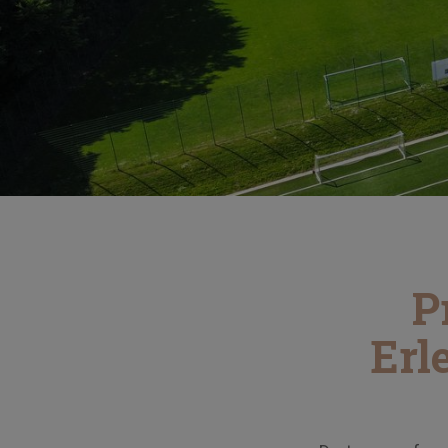
P
Erl