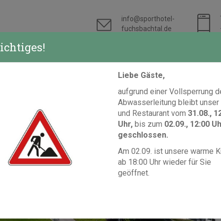
info@sporthotel-
fuchsbachtal.de
chtiges!
Fitness & Wellness
Sport & Erlebnis
Tagun
Liebe Gäste,
aufgrund einer Vollsperrung d
Abwasserleitung bleibt unser
und Restaurant vom
31.08., 1
Uhr,
bis zum
02.09., 12:00 U
geschlossen.
Am 02.09. ist unsere warme 
ab 18:00 Uhr wieder für Sie
geöffnet.