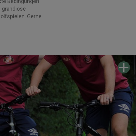
fekte Bedingungen
d grandiose
olfspielen. Gerne