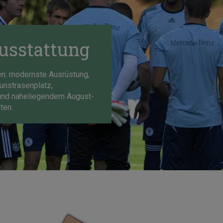
usstattung
en: modernste Ausrüstung,
unstrasenplatz,
e und naheliegendem August-
ten.