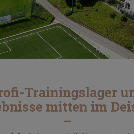
rofi-Trainingslager u
ebnisse mitten im Deis
–