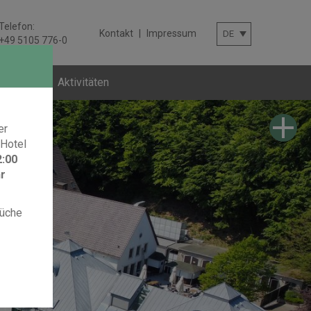
Telefon:
Kontakt
|
Impressum
+49 5105 776-0
gen
Aktivitäten
er
 Hotel
2:00
hr
Küche