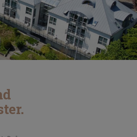
nd
ter.